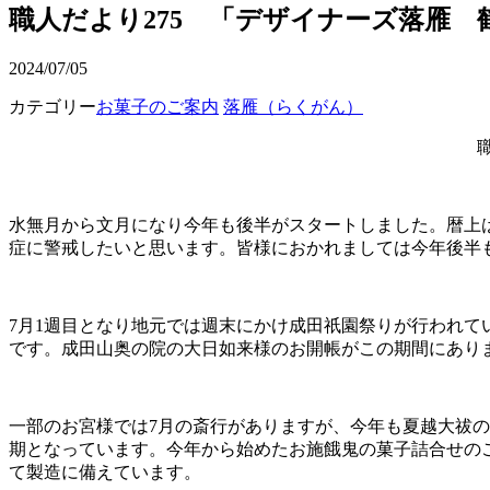
職人だより275 「デザイナーズ落雁
2024/07/05
カテゴリー
お菓子のご案内
落雁（らくがん）
水無月から文月になり今年も後半がスタートしました。暦上
症に警戒したいと思います。皆様におかれましては今年後半
7月1週目となり地元では週末にかけ成田祇園祭りが行われて
です。成田山奥の院の大日如来様のお開帳がこの期間にあり
一部のお宮様では7月の斎行がありますが、今年も夏越大祓
期となっています。今年から始めたお施餓鬼の菓子詰合せの
て製造に備えています。