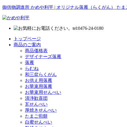
御供物調進所 かめや利平 | オリジナル落雁（らくがん） た
トップページ
商品のご案内
商品価格表
デザイナーズ落雁
落雁
らむね
和三盆らくがん
お供え用落雁
お華束用落雁
お華束用せんべい
清浄歓喜団
瓦せんべい
厚焼きせんべい
たまご煎餅
白蜜せんべい