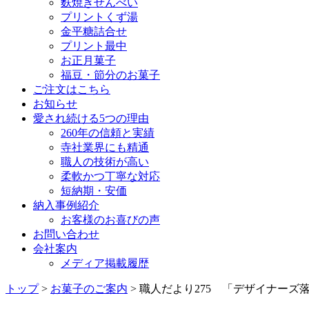
麩焼きせんべい
プリントくず湯
金平糖詰合せ
プリント最中
お正月菓子
福豆・節分のお菓子
ご注文はこちら
お知らせ
愛され続ける5つの理由
260年の信頼と実績
寺社業界にも精通
職人の技術が高い
柔軟かつ丁寧な対応
短納期・安価
納入事例紹介
お客様のお喜びの声
お問い合わせ
会社案内
メディア掲載履歴
トップ
>
お菓子のご案内
> 職人だより275 「デザイナー