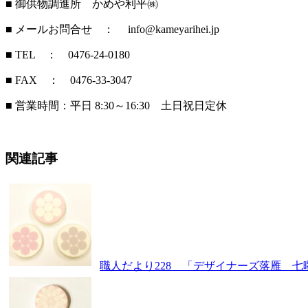
■ 御供物調進所 かめや利平㈱
■ メールお問合せ ： info@kameyarihei.jp
■ TEL ： 0476-24-0180
■ FAX ： 0476-33-3047
■ 営業時間：平日 8:30～16:30 土日祝日定休
関連記事
職人だより228 「デザイナーズ落雁 