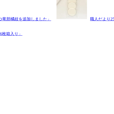
三つ竜胆橘紋を追加しました」
職人だより2
6枚箱入り」