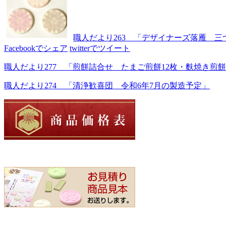
職人だより263 「デザイナーズ落雁 
Facebookでシェア
twitterでツイート
職人だより277 「煎餅詰合せ たまご煎餅12枚・麩焼き煎餅
職人だより274 「清浄歓喜団 令和6年7月の製造予定」