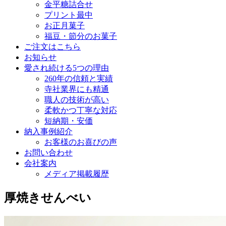
金平糖詰合せ
プリント最中
お正月菓子
福豆・節分のお菓子
ご注文はこちら
お知らせ
愛され続ける5つの理由
260年の信頼と実績
寺社業界にも精通
職人の技術が高い
柔軟かつ丁寧な対応
短納期・安価
納入事例紹介
お客様のお喜びの声
お問い合わせ
会社案内
メディア掲載履歴
厚焼きせんべい