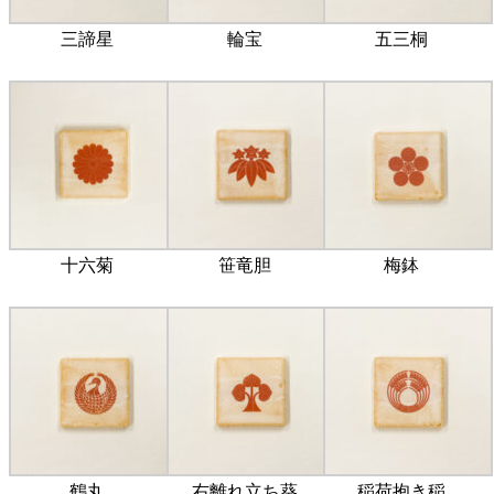
三諦星
輪宝
五三桐
十六菊
笹竜胆
梅鉢
鶴丸
右離れ立ち葵
稲荷抱き稲