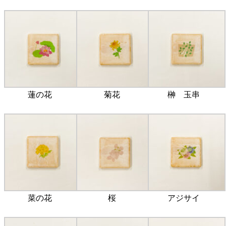
蓮の花
菊花
榊 玉串
菜の花
桜
アジサイ