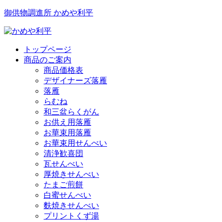
御供物調進所 かめや利平
トップページ
商品のご案内
商品価格表
デザイナーズ落雁
落雁
らむね
和三盆らくがん
お供え用落雁
お華束用落雁
お華束用せんべい
清浄歓喜団
瓦せんべい
厚焼きせんべい
たまご煎餅
白蜜せんべい
麩焼きせんべい
プリントくず湯