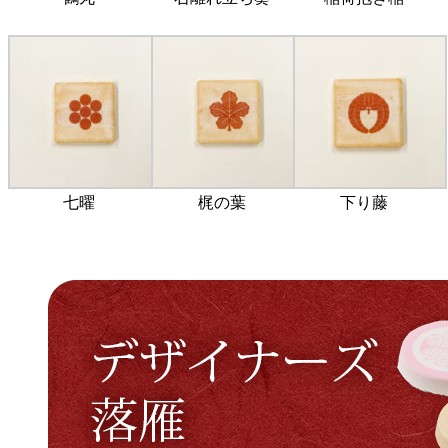
七曜
梶の葉
下り藤