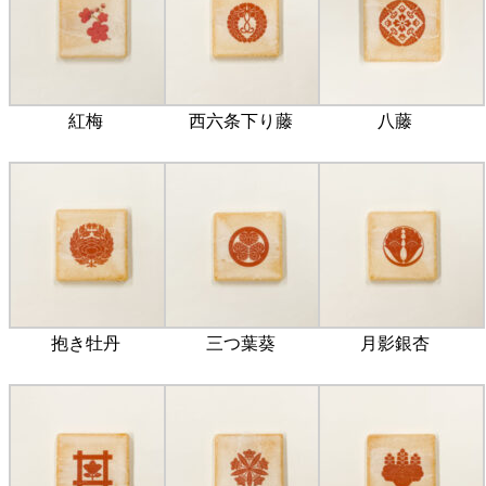
紅梅
西六条下り藤
八藤
抱き牡丹
三つ葉葵
月影銀杏