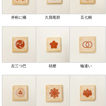
井桁に橘
久我竜胆
五七桐
左三つ巴
桔梗
輪違い