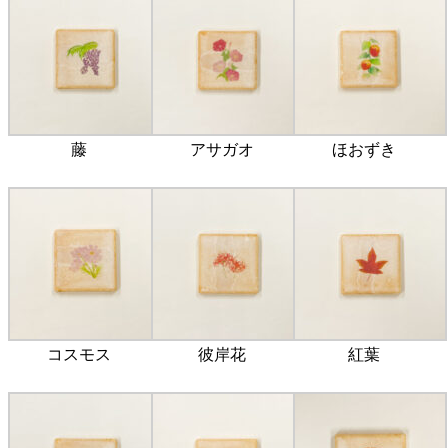
藤
アサガオ
ほおずき
コスモス
彼岸花
紅葉