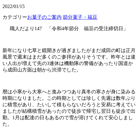
2022/01/15
カテゴリー
お菓子のご案内
節分菓子・福豆
職人だより147 「令和4年節分 福豆の受注締切日」
新年になり七草と鏡開きが過ぎましたがまだ成田の町は正月
風景で週末はまだ多くのご参拝がありそうです。昨年とは違
い人出が増えて先の3連休は機動隊の警備があったり国道か
ら成田山方面は朝から渋滞でした。
暦は小寒から大寒へと進みつつあり真冬の寒さが身に染みる
時期になりました。この時期としては珍しく先週は数年ぶり
に積雪があり、たいして積もらないだろうと安易に考えてい
ましたが結構積雪があったので徒歩で帰宅し翌日も徒歩で出
勤。1月は配達の日もあるので雪が溶けてくれて安心しまし
た。