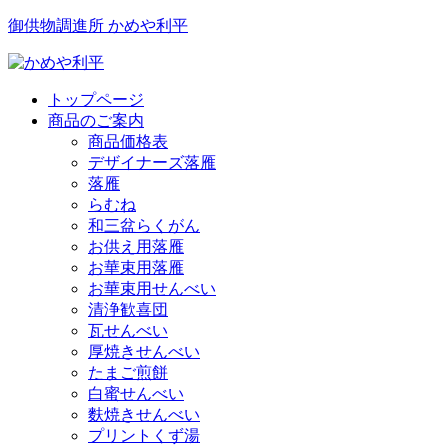
御供物調進所 かめや利平
トップページ
商品のご案内
商品価格表
デザイナーズ落雁
落雁
らむね
和三盆らくがん
お供え用落雁
お華束用落雁
お華束用せんべい
清浄歓喜団
瓦せんべい
厚焼きせんべい
たまご煎餅
白蜜せんべい
麩焼きせんべい
プリントくず湯