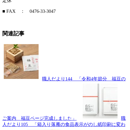
定休
■ FAX ： 0476-33-3047
関連記事
職人だより144 「令和4年節分 福豆の
ご案内 福豆ページ完成しました」
職
人だより105 「箱入り落雁の食品表示がのし紙印刷に変わ