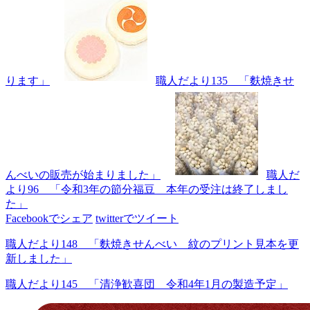
ります」
職人だより135 「麩焼きせ
んべいの販売が始まりました」
職人だ
より96 「令和3年の節分福豆 本年の受注は終了しまし
た」
Facebookでシェア
twitterでツイート
職人だより148 「麩焼きせんべい 紋のプリント見本を更
新しました」
職人だより145 「清浄歓喜団 令和4年1月の製造予定」