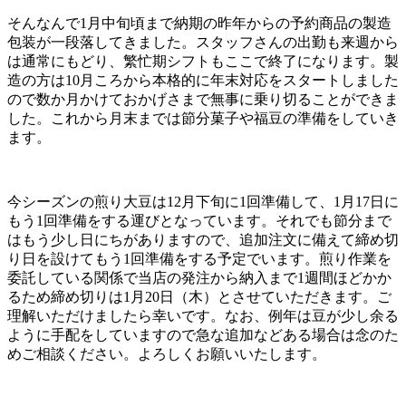
そんなんで1月中旬頃まで納期の昨年からの予約商品の製造
包装が一段落してきました。スタッフさんの出勤も来週から
は通常にもどり、繁忙期シフトもここで終了になります。製
造の方は10月ころから本格的に年末対応をスタートしました
ので数か月かけておかげさまで無事に乗り切ることができま
した。これから月末までは節分菓子や福豆の準備をしていき
ます。
今シーズンの煎り大豆は12月下旬に1回準備して、1月17日に
もう1回準備をする運びとなっています。それでも節分まで
はもう少し日にちがありますので、追加注文に備えて締め切
り日を設けてもう1回準備をする予定でいます。煎り作業を
委託している関係で当店の発注から納入まで1週間ほどかか
るため締め切りは1月20日（木）とさせていただきます。ご
理解いただけましたら幸いです。なお、例年は豆が少し余る
ように手配をしていますので急な追加などある場合は念のた
めご相談ください。よろしくお願いいたします。