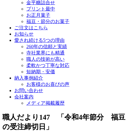
金平糖詰合せ
プリント最中
お正月菓子
福豆・節分のお菓子
ご注文はこちら
お知らせ
愛され続ける5つの理由
260年の信頼と実績
寺社業界にも精通
職人の技術が高い
柔軟かつ丁寧な対応
短納期・安価
納入事例紹介
お客様のお喜びの声
お問い合わせ
会社案内
メディア掲載履歴
職人だより147 「令和4年節分 福豆
の受注締切日」