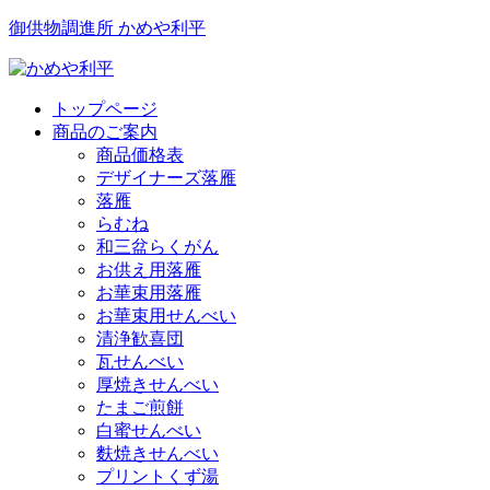
御供物調進所 かめや利平
トップページ
商品のご案内
商品価格表
デザイナーズ落雁
落雁
らむね
和三盆らくがん
お供え用落雁
お華束用落雁
お華束用せんべい
清浄歓喜団
瓦せんべい
厚焼きせんべい
たまご煎餅
白蜜せんべい
麩焼きせんべい
プリントくず湯