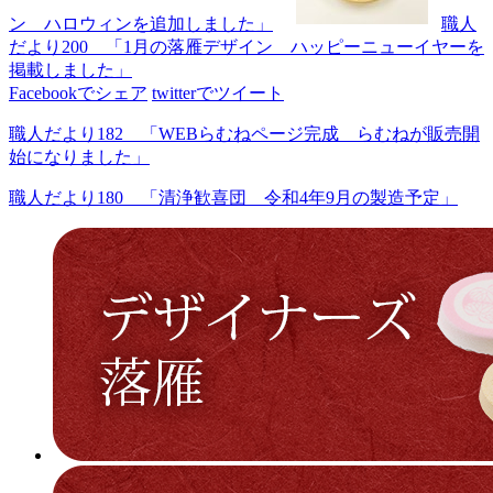
ン ハロウィンを追加しました」
職人
だより200 「1月の落雁デザイン ハッピーニューイヤーを
掲載しました」
Facebookでシェア
twitterでツイート
職人だより182 「WEBらむねページ完成 らむねが販売開
始になりました」
職人だより180 「清浄歓喜団 令和4年9月の製造予定」