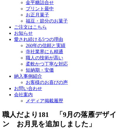
金平糖詰合せ
プリント最中
お正月菓子
福豆・節分のお菓子
ご注文はこちら
お知らせ
愛され続ける5つの理由
260年の信頼と実績
寺社業界にも精通
職人の技術が高い
柔軟かつ丁寧な対応
短納期・安価
納入事例紹介
お客様のお喜びの声
お問い合わせ
会社案内
メディア掲載履歴
職人だより181 「9月の落雁デザイ
ン お月見を追加しました」