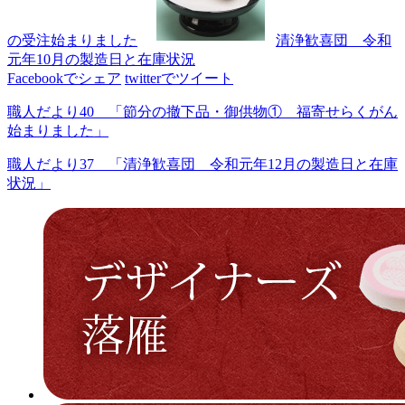
の受注始まりました
清浄歓喜団 令和
元年10月の製造日と在庫状況
Facebookでシェア
twitterでツイート
職人だより40 「節分の撤下品・御供物① 福寄せらくがん
始まりました」
職人だより37 「清浄歓喜団 令和元年12月の製造日と在庫
状況」