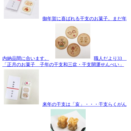
御年賀に喜ばれる干支のお菓子。まだ年
内納品間に合います。
職人だより33
「正月のお菓子 子年の干支和三盆・干支開運せんべい」
来年の干支は「亥」・・・干支らくがん