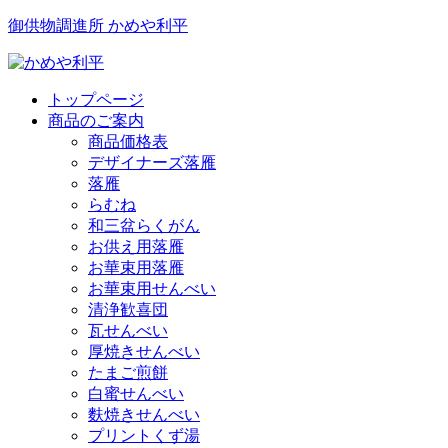
御供物調進所 かめや利平
トップページ
商品のご案内
商品価格表
デザイナーズ落雁
落雁
らむね
和三盆らくがん
お供え用落雁
お華束用落雁
お華束用せんべい
清浄歓喜団
瓦せんべい
厚焼きせんべい
たまご煎餅
白蜜せんべい
麩焼きせんべい
プリントくず湯