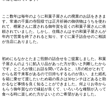
ここ数年は毎年のように和菓子屋さんの廃業のお話をききま
す。常連の千葉の寺院様では正月祈祷の御供物はうちを使わ
れて、檀家さんに渡される御年賀を近くの和菓子屋さんに依
頼されていました。しかし、住職さんはその和菓子屋さんが
年内で営業を終了されると知り、すぐに菓子詰合せのご相談
が当店にありました。
初めにもなかとたまご煎餅の詰合せをご提案しました。和菓
子屋さんのように餡入り品があった方が良いと判断したから
です。ところが後にお話を聞いてみると、1月の松がとれて
からも若干来客があるので日持ちするものが良い、また紙札
を箱に乗せて渡したいため箱の長さは30センチほどあると助
かるなど事情を良く知ることができました。何よりお寺から
もらう御年賀なので縁起が良くて、いろいろな種類が入って
食べる時に楽しめた方がよいとのご希望がありました。