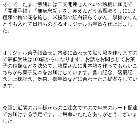
そこで、たまご煎餅には干支開運せんべいの絵柄に加えて
「開運承福」「無病息災」を、赤えんどう落雁45ミリには2
種類の梅の花を施し、米粉製の紅白福らくがん、黒糖かりん
とうも入れて日持ちのするオリジナルお年賀を仕上げまし
た。
オリジナル菓子詰合せは内容に合わせて貼り箱を作りますの
で最低受注は100箱からになります。お話をお聞きしてお菓
子の種類などを決めて、箱屋さんに見本箱を作ってもらいこ
ちらから菓子見本をお届けしています。晋山記念、落慶記
念、上棟記念、例祭、御年賀などに合わせたご提案をしてい
ます。
今回は近隣のお寺様からのご注文ですので年末のルート配達
でお届けする予定です。ご用命いただきありがとうございま
した。