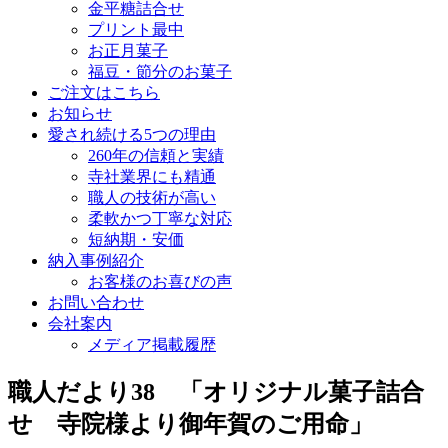
金平糖詰合せ
プリント最中
お正月菓子
福豆・節分のお菓子
ご注文はこちら
お知らせ
愛され続ける5つの理由
260年の信頼と実績
寺社業界にも精通
職人の技術が高い
柔軟かつ丁寧な対応
短納期・安価
納入事例紹介
お客様のお喜びの声
お問い合わせ
会社案内
メディア掲載履歴
職人だより38 「オリジナル菓子詰合
せ 寺院様より御年賀のご用命」