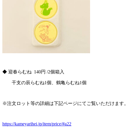
◆ 迎春らむね 140円 /2個箱入
干支の辰らむね1個、鶴亀らむね1個
※注文ロット等の詳細は下記ページにてご覧いただけます。
https://kameyarihei.jp/item/price/#a22