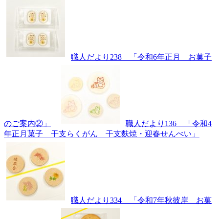
職人だより238 「令和6年正月 お菓子
のご案内②」
職人だより136 「令和4
年正月菓子 干支らくがん 干支麩焼・迎春せんべい」
職人だより334 「令和7年秋彼岸 お菓