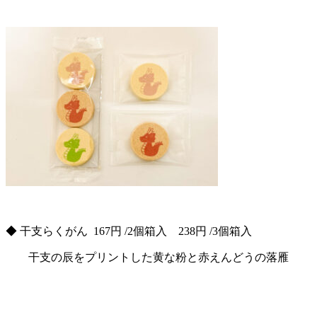
◆ 干支らくがん 167円 /2個箱入 238円 /3個箱入
干支の辰をプリントした黄な粉と赤えんどうの落雁