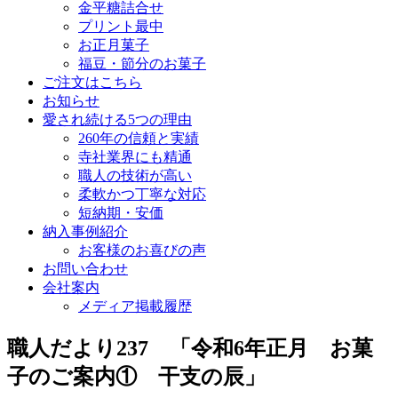
金平糖詰合せ
プリント最中
お正月菓子
福豆・節分のお菓子
ご注文はこちら
お知らせ
愛され続ける5つの理由
260年の信頼と実績
寺社業界にも精通
職人の技術が高い
柔軟かつ丁寧な対応
短納期・安価
納入事例紹介
お客様のお喜びの声
お問い合わせ
会社案内
メディア掲載履歴
職人だより237 「令和6年正月 お菓
子のご案内① 干支の辰」