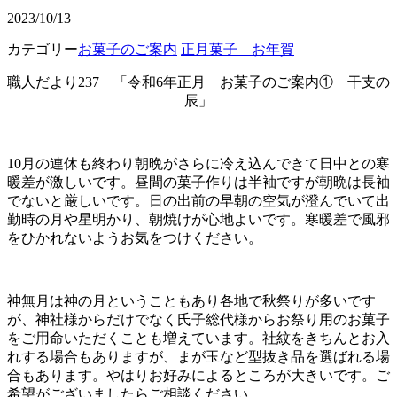
2023/10/13
カテゴリー
お菓子のご案内
正月菓子 お年賀
職人だより237 「令和6年正月 お菓子のご案内① 干支の
辰」
10月の連休も
終わり朝晩がさらに冷え込んできて日中との寒
暖差が激しいです。昼間の菓子作りは半袖ですが朝晩は長袖
でないと厳しいです。日の出前の早朝の空気が澄んでいて出
勤時の月や星明かり、朝焼けが心地よいです。寒暖差で風邪
をひかれないようお気をつけください。
神無月は神の月ということもあり各地で秋祭りが多いです
が、神社様からだけでなく氏子総代様からお祭り用のお菓子
をご用命いただくことも増えています。社紋をきちんとお入
れする場合もありますが、まが玉など型抜き品を選ばれる場
合もあります。やはりお好みによるところが大きいです。ご
希望がございましたらご相談ください。