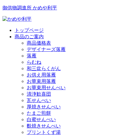
御供物調進所 かめや利平
トップページ
商品のご案内
商品価格表
デザイナーズ落雁
落雁
らむね
和三盆らくがん
お供え用落雁
お華束用落雁
お華束用せんべい
清浄歓喜団
瓦せんべい
厚焼きせんべい
たまご煎餅
白蜜せんべい
麩焼きせんべい
プリントくず湯