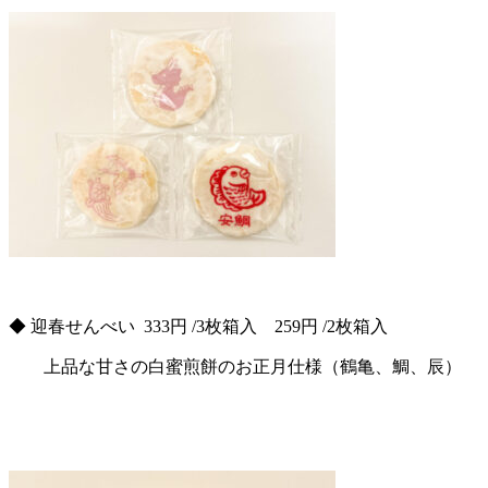
◆ 迎春せんべい 333円 /3枚箱入 259円 /2枚箱入
上品な甘さの白蜜煎餅のお正月仕様（鶴亀、鯛、辰）