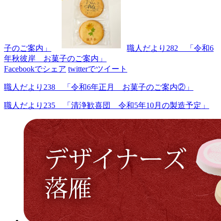
子のご案内」
職人だより282 「令和6
年秋彼岸 お菓子のご案内」
Facebookでシェア
twitterでツイート
職人だより238 「令和6年正月 お菓子のご案内②」
職人だより235 「清浄歓喜団 令和5年10月の製造予定」