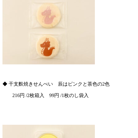
◆ 干支麩焼きせんべい 辰はピンクと茶色の2色
216円 /2枚箱入 99円 /1枚のし袋入