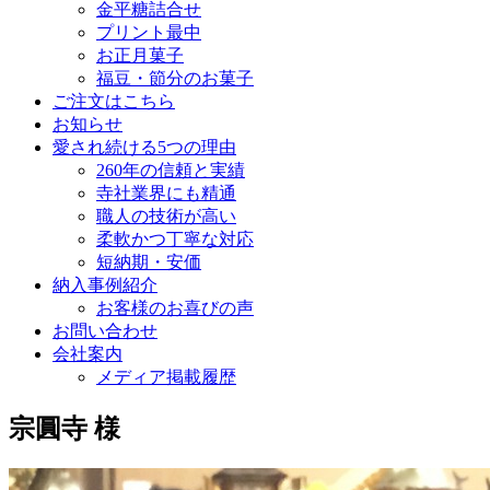
金平糖詰合せ
プリント最中
お正月菓子
福豆・節分のお菓子
ご注文はこちら
お知らせ
愛され続ける5つの理由
260年の信頼と実績
寺社業界にも精通
職人の技術が高い
柔軟かつ丁寧な対応
短納期・安価
納入事例紹介
お客様のお喜びの声
お問い合わせ
会社案内
メディア掲載履歴
宗圓寺 様