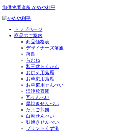
御供物調進所 かめや利平
トップページ
商品のご案内
商品価格表
デザイナーズ落雁
落雁
らむね
和三盆らくがん
お供え用落雁
お華束用落雁
お華束用せんべい
清浄歓喜団
瓦せんべい
厚焼きせんべい
たまご煎餅
白蜜せんべい
麩焼きせんべい
プリントくず湯