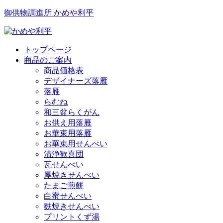
御供物調進所 かめや利平
トップページ
商品のご案内
商品価格表
デザイナーズ落雁
落雁
らむね
和三盆らくがん
お供え用落雁
お華束用落雁
お華束用せんべい
清浄歓喜団
瓦せんべい
厚焼きせんべい
たまご煎餅
白蜜せんべい
麩焼きせんべい
プリントくず湯