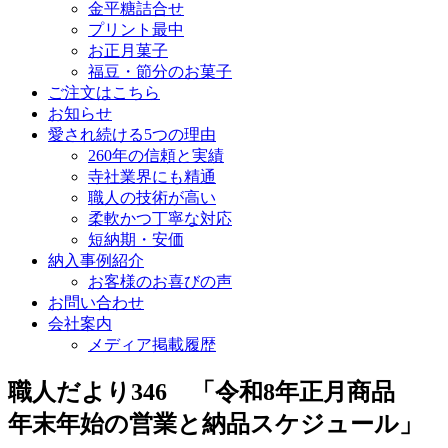
金平糖詰合せ
プリント最中
お正月菓子
福豆・節分のお菓子
ご注文はこちら
お知らせ
愛され続ける5つの理由
260年の信頼と実績
寺社業界にも精通
職人の技術が高い
柔軟かつ丁寧な対応
短納期・安価
納入事例紹介
お客様のお喜びの声
お問い合わせ
会社案内
メディア掲載履歴
職人だより346 「令和8年正月商品
年末年始の営業と納品スケジュール」