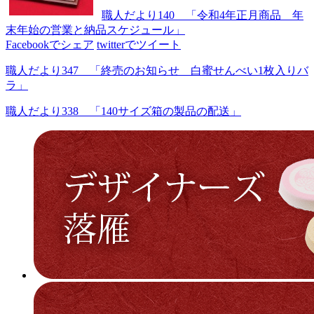
職人だより140 「令和4年正月商品 年
末年始の営業と納品スケジュール」
Facebookでシェア
twitterでツイート
職人だより347 「終売のお知らせ 白蜜せんべい1枚入りバ
ラ」
職人だより338 「140サイズ箱の製品の配送」